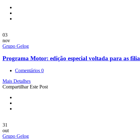
03
nov
Grupo Gelog
Programa Motor: edição especial voltada para as filia
Comentários 0
Mais Detalhes
Compartilhar Este Post
31
out
Grupo Gelog