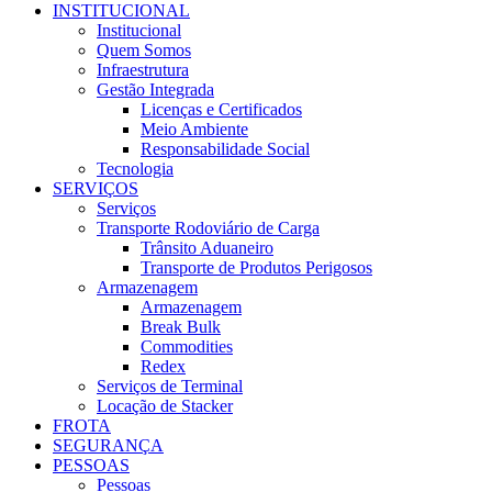
INSTITUCIONAL
Institucional
Quem Somos
Infraestrutura
Gestão Integrada
Licenças e Certificados
Meio Ambiente
Responsabilidade Social
Tecnologia
SERVIÇOS
Serviços
Transporte Rodoviário de Carga
Trânsito Aduaneiro
Transporte de Produtos Perigosos
Armazenagem
Armazenagem
Break Bulk
Commodities
Redex
Serviços de Terminal
Locação de Stacker
FROTA
SEGURANÇA
PESSOAS
Pessoas