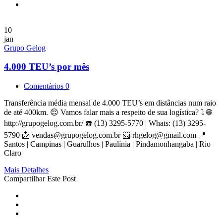
10
jan
Grupo Gelog
4.000 TEU’s por mês
Comentários 0
Transferência média mensal de 4.000 TEU’s em distâncias num raio
de até 400km. 😌 Vamos falar mais a respeito de sua logística? ⤵️ 🌐
http://grupogelog.com.br/ ☎️ (13) 3295-5770 | Whats: (13) 3295-
5790 📩
vendas@grupogelog.com.br
📨
rhgelog@gmail.com
📍
Santos | Campinas | Guarulhos | Paulínia | Pindamonhangaba | Rio
Claro
Mais Detalhes
Compartilhar Este Post