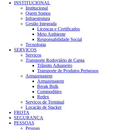
INSTITUCIONAL
Institucional
Quem Somos
Infraestrutura
Gestão Integrada
Licenças e Certificados
Meio Ambiente
Responsabilidade Social
Tecnologia
SERVIÇOS
Serviços
Transporte Rodoviário de Carga
Trânsito Aduaneiro
Transporte de Produtos Perigosos
Armazenagem
Armazenagem
Break Bulk
Commodities
Redex
Serviços de Terminal
Locação de Stacker
FROTA
SEGURANÇA
PESSOAS
Pessoas