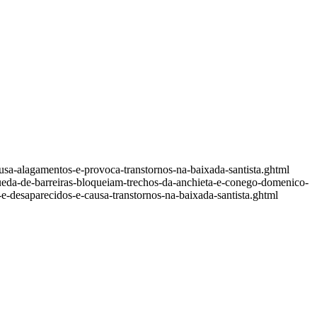
ausa-alagamentos-e-provoca-transtornos-na-baixada-santista.ghtml
ueda-de-barreiras-bloqueiam-trechos-da-anchieta-e-conego-domenico-
-e-desaparecidos-e-causa-transtornos-na-baixada-santista.ghtml