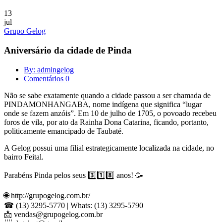
13
jul
Grupo Gelog
Aniversário da cidade de Pinda
By: admingelog
Comentários 0
Não se sabe exatamente quando a cidade passou a ser chamada de
PINDAMONHANGABA, nome indígena que significa “lugar
onde se fazem anzóis”. Em 10 de julho de 1705, o povoado recebeu
foros de vila, por ato da Rainha Dona Catarina, ficando, portanto,
politicamente emancipado de Taubaté.
A Gelog possui uma filial estrategicamente localizada na cidade, no
bairro Feital.
Parabéns Pinda pelos seus 3️⃣1️⃣8️⃣ anos! 🥳
🌐 http://grupogelog.com.br/
☎ (13) 3295-5770 | Whats: (13) 3295-5790
📩
vendas@grupogelog.com.br