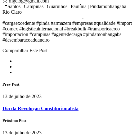
📨
rhgelog@gmail.com
📍Santos | Campinas | Guarulhos | Paulínia | Pindamonhangaba |
Rio Claro
————————————————-
#cargaexcedente #pinda #armazem #empresas #qualidade #import
#comex #logisticainternacional #breakbulk #transporteaereo
#importacion #campinas #agentedecarga #pindamonhangaba
#desembaracoaduaneiro
Compartilhar Este Post
Prev Post
13 de julho de 2023
Dia da Revolução Constitucionalista
Próximo Post
13 de julho de 2023