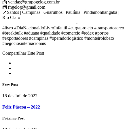
📩
vendas@grupogelog.com.br
📨
rhgelog@gmail.com
📍Santos | Campinas | Guarulhos | Paulínia | Pindamonhangaba |
Rio Claro
————————————————-
#livro #DiaNacionaldoLivroInfantil #cargaprojeto #transporteaereo
#breakbulk #aduana #qualidade #comercio #redex #portos
#exportadores #campinas #operadorlogistico #monteirolobato
#negociosinternacionais
Compartilhar Este Post
Prev Post
18 de abril de 2022
Feliz Páscoa – 2022
Próximo Post